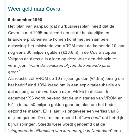
Weer geld naar Covra
9 december 1996
Het ‘plan van aanpak’ (dat nu ‘businessplan’ heet) dat de
Covra in mei 1995 publiceert om uit de bestuurlijke en
financiële problemen te komen komt met een simpele
oplossing: het ministerie van VROM moet de komende 10 jaar
nog eens 30 miljoen gulden (€13,6m) in de Covra stoppen.
Volgens de directie is alleen op deze wijze een debacle te
vermijden, “
want de verliezen blijven de komende jaren
groot
.“
Als reactie zet VROM de 10 miljoen gulden (€4,5m) lening die
het bedrijf eind 1994 kreeg om in een exploitatiesubsidie en
dat is nodig om de verliezen over '94/'95 te dekken. In
december '96 wordt bekend dat de ministeries van VROM en
EZ in totaal 50 miljoen gulden gaan betalen om het bedrijf
gezond te maken. Er is jaarlijks ongeveer een verlies van 6
miljoen gulden. De directeur noemt het “
wel riant
“ dat het Rijk
bij wil springen. Steeds weer wordt genoemd dat de
“
stagnerende uitbreiding van kernenergie in Nederland
" een