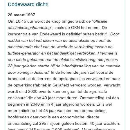
Dodewaard dicht!
26 maart 1997
Om 10.45 uur wordt de knop omgedraaid: de “
officiële
afschakelingshandeling
“, zoals de GKN het noemt. De
kerncentrale van Dodewaard is definitief buiten bedrijf. “
Door
middel van het indrukken van de afschakelknop heeft de
dienstdoende chef van de wacht de verbinding tussen de
turbine-generator en het landelijk net verbroken. Hiermee is
een einde gekomen aan de elektriciteitslevering, die precies
28 jaar geleden startte bij de inbedrijfsstelling van de centrale
door koningin Juliana
.“ In de komende jaren zal vooral de
brandstof uit de kern en de opslagbassins verwijderd en naar
de opwerkingsfabriek in Sellafield vervoerd worden. Verwacht
wordt eind 2000 over te kunnen gaan tot de zgn. ‘safe
enclosure’ die dan 40 jaar moet duren. Ontmanteling zal dan
beginnen in 2040 en in 4 jaar afgerond worden. Er is wel
meer kritiek op het 45 jaar wachten met ontmanteling,
hoofdreden daarvoor is een economische: directe
ontmanteling zal 295 miljoen gulden kosten, 40 jaar wachten,
kost ‘maar’ 165 miljoen (1995-guldens). Maar volgens een