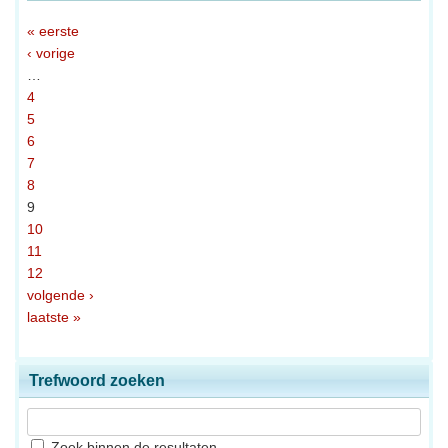
« eerste
‹ vorige
…
4
5
6
7
8
9
10
11
12
volgende ›
laatste »
Trefwoord zoeken
Zoek binnen de resultaten