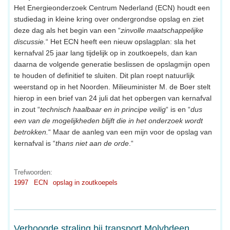
Het Energieonderzoek Centrum Nederland (ECN) houdt een
studiedag in kleine kring over ondergrondse opslag en ziet
deze dag als het begin van een “
zinvolle maatschappelijke
discussie.
“ Het ECN heeft een nieuw opslagplan: sla het
kernafval 25 jaar lang tijdelijk op in zoutkoepels, dan kan
daarna de volgende generatie beslissen de opslagmijn open
te houden of definitief te sluiten. Dit plan roept natuurlijk
weerstand op in het Noorden. Milieuminister M. de Boer stelt
hierop in een brief van 24 juli dat het opbergen van kernafval
in zout “
technisch haalbaar en in principe veilig
“ is en “
dus
een van de mogelijkheden blijft die in het onderzoek wordt
betrokken.
“ Maar de aanleg van een mijn voor de opslag van
kernafval is “
thans niet aan de orde
.“
Trefwoorden:
1997
ECN
opslag in zoutkoepels
Verhoogde straling bij transport Molybdeen