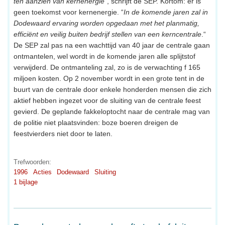
ten aanzien van kernenergie
”, schrijft de SEP. Kortom: er is
geen toekomst voor kernenergie. “
In de komende jaren zal in
Dodewaard ervaring worden opgedaan met het planmatig,
efficiënt en veilig buiten bedrijf stellen van een kerncentrale
.“
De SEP zal pas na een wachttijd van 40 jaar de centrale gaan
ontmantelen, wel wordt in de komende jaren alle splijtstof
verwijderd. De ontmanteling zal, zo is de verwachting f 165
miljoen kosten. Op 2 november wordt in een grote tent in de
buurt van de centrale door enkele honderden mensen die zich
aktief hebben ingezet voor de sluiting van de centrale feest
gevierd. De geplande fakkeloptocht naar de centrale mag van
de politie niet plaatsvinden: boze boeren dreigen de
feestvierders niet door te laten.
Trefwoorden:
1996
Acties
Dodewaard
Sluiting
1 bijlage