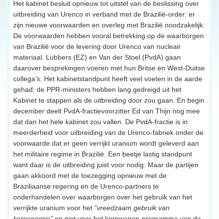
Het kabinet besluit opnieuw tot uitstel van de beslissing over
uitbreiding van Urenco in verband met de Brazilië-order: er
zijn nieuwe voorwaarden en overleg met Brazilië noodzakelijk.
De voorwaarden hebben vooral betrekking op de waarborgen
van Brazilië voor de levering door Urenco van nucleair
materiaal. Lubbers (EZ) en Van der Stoel (PvdA) gaan
daarover besprekingen voeren met hun Britse en West-Duitse
collega’s. Het kabinetstandpunt heeft veel voeten in de aarde
gehad: de PPR-ministers hebben lang gedreigd uit het
Kabinet te stappen als de uitbreiding door zou gaan. En begin
december deelt PvdA-fractievoorzitter Ed van Thijn nog mee
dat dan het hele kabinet zou vallen. De PvdA-fractie is in
meerderheid voor uitbreiding van de Urenco-fabriek onder de
voorwaarde dat er geen verrijkt uranium wordt geleverd aan
het militaire regime in Brazilië. Een beetje lastig standpunt
want daar is de uitbreiding juist voor nodig. Maar de partijen
gaan akkoord met de toezegging opnieuw met de
Braziliaanse regering en de Urenco-partners te
onderhandelen over waarborgen over het gebruik van het
verrijkte uranium voor het
“vreedzaam gebruik van
kernenergie”
en niet voor het kernwapen-programma van de