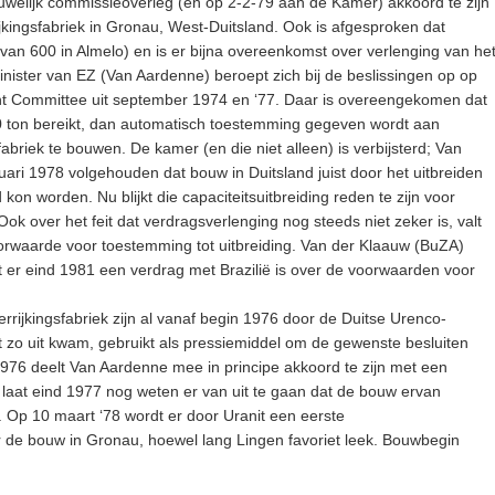
ouwelijk commissieoverleg (en op 2-2-79 aan de Kamer) akkoord te zijn
kingsfabriek in Gronau, West-Duitsland. Ook is afgesproken dat
rvan 600 in Almelo) en is er bijna overeenkomst over verlenging van he
nister van EZ (Van Aardenne) beroept zich bij de beslissingen op op
nt Committee uit september 1974 en ‘77. Daar is overeengekomen dat
0 ton bereikt, dan automatisch toestemming gegeven wordt aan
abriek te bouwen. De kamer (en die niet alleen) is verbijsterd; Van
ari 1978 volgehouden dat bouw in Duitsland juist door het uitbreiden
 kon worden. Nu blijkt die capaciteitsuitbreiding reden te zijn voor
k over het feit dat verdragsverlenging nog steeds niet zeker is, valt
rwaarde voor toestemming tot uitbreiding. Van der Klaauw (BuZA)
dat er eind 1981 een verdrag met Brazilië is over de voorwaarden voor
rrijkingsfabriek zijn al vanaf begin 1976 door de Duitse Urenco-
et zo uit kwam, gebruikt als pressiemiddel om de gewenste besluiten
 1976 deelt Van Aardenne mee in principe akkoord te zijn met een
 laat eind 1977 nog weten er van uit te gaan dat de bouw ervan
n. Op 10 maart ‘78 wordt er door Uranit een eerste
de bouw in Gronau, hoewel lang Lingen favoriet leek. Bouwbegin