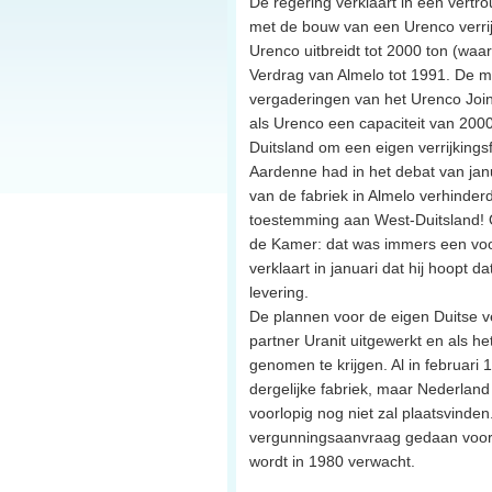
De regering verklaart in een vertr
met de bouw van een Urenco verrij
Urenco uitbreidt tot 2000 ton (waa
Verdrag van Almelo tot 1991. De mi
vergaderingen van het Urenco Joi
als Urenco een capaciteit van 200
Duitsland om een eigen verrijkingsf
Aardenne had in het debat van janu
van de fabriek in Almelo verhinderd
toestemming aan West-Duitsland! Oo
de Kamer: dat was immers een voo
verklaart in januari dat hij hoopt 
levering.
De plannen voor de eigen Duitse ve
partner Uranit uitgewerkt en als h
genomen te krijgen. Al in februari
dergelijke fabriek, maar Nederland
voorlopig nog niet zal plaatsvinde
vergunningsaanvraag gedaan voor 
wordt in 1980 verwacht.