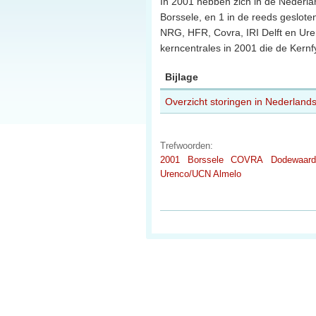
In 2001 hebben zich in de Nederlan
Borssele, en 1 in de reeds geslote
NRG, HFR, Covra, IRI Delft en Urenco
kerncentrales in 2001 die de Kern
Bijlage
Overzicht storingen in Nederlandse
Trefwoorden:
2001
Borssele
COVRA
Dodewaard
Urenco/UCN Almelo