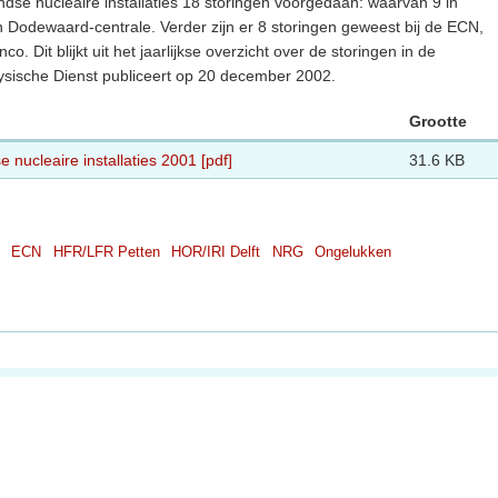
dse nucleaire installaties 18 storingen voorgedaan: waarvan 9 in
n Dodewaard-centrale. Verder zijn er 8 storingen geweest bij de ECN,
. Dit blijkt uit het jaarlijkse overzicht over de storingen in de
fysische Dienst publiceert op 20 december 2002.
Grootte
 nucleaire installaties 2001 [pdf]
31.6 KB
ECN
HFR/LFR Petten
HOR/IRI Delft
NRG
Ongelukken